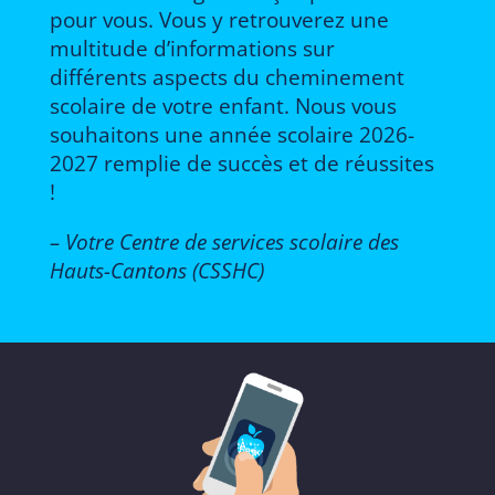
pour vous. Vous y retrouverez une
multitude d’informations sur
différents aspects du cheminement
scolaire de votre enfant. Nous vous
souhaitons une année scolaire 2026-
2027 remplie de succès et de réussites
!
– Votre Centre de services scolaire des
Hauts-Cantons (CSSHC)