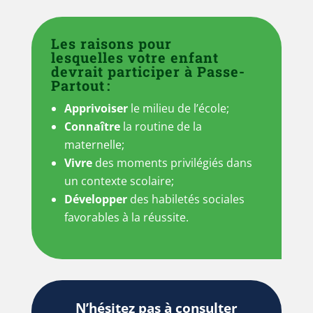
Les raisons pour
lesquelles votre enfant
devrait participer à Passe-
Partout :
Apprivoiser
le milieu de l’école;
Connaître
la routine de la
maternelle;
Vivre
des moments privilégiés dans
un contexte scolaire;
Développer
des habiletés sociales
favorables à la réussite.
N’hésitez pas à consulter